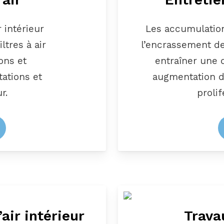
 intérieur
Les accumulation
iltres à air
l’encrassement de
ons et
entraîner une d
ations et
augmentation d
r.
proli
air intérieur
Trava