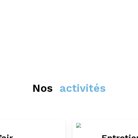
Tertiaire
Industrie
Hospitalier
Micro-électronique
Nos
activités
’air
Entretie