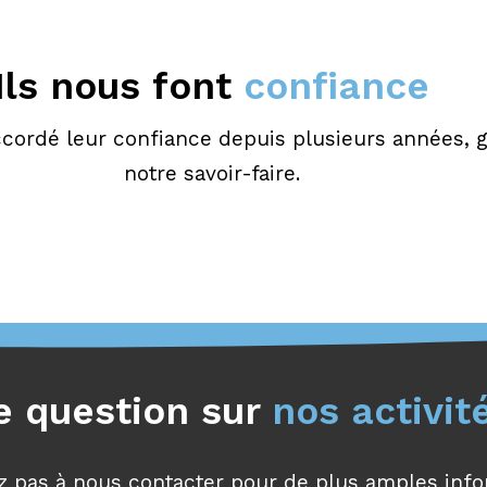
Ils nous font
confiance
ccordé leur confiance depuis plusieurs années, 
notre savoir-faire.
 question sur
nos
activit
z pas à nous contacter pour de plus amples inf