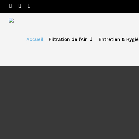
Skip
linkedin
phone
email
to
main
content
Accueil
Filtration de l’Air
Entretien & Hygièn