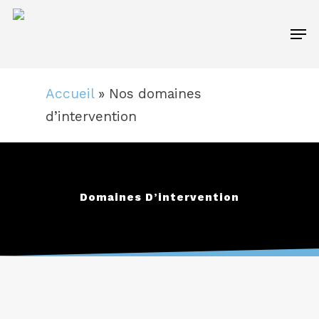
Skip
Men
to
main
content
Accueil
»
Nos domaines
d’intervention
Domaines D’intervention