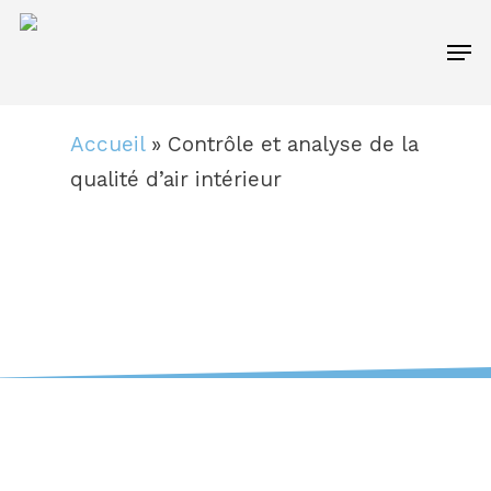
Skip
Men
to
main
content
Accueil
»
Contrôle et analyse de la
qualité d’air intérieur
Contrôle et analyse de la qualité
de l’air