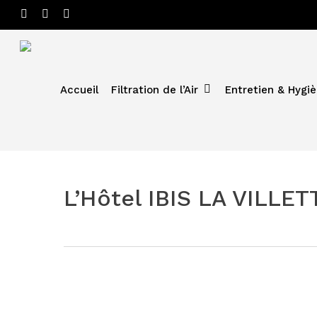
Skip
linkedin
phone
email
to
main
content
Accueil
Filtration de l’Air
Entretien & Hygièn
2 mars 2023
Le
nettoyage
et la
L’Hôtel IBIS LA VILLET
désinfection
des 284
bouches
VMC